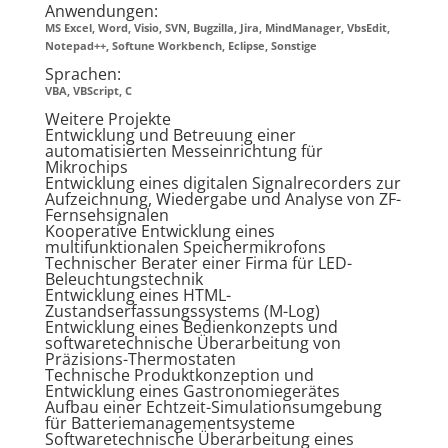
Anwendungen:
MS Excel, Word, Visio, SVN, Bugzilla, Jira, MindManager, VbsEdit,
Notepad++, Softune Workbench, Eclipse, Sonstige
Sprachen:
VBA, VBScript, C
Weitere Projekte
Entwicklung und Betreuung einer
automatisierten Messeinrichtung für
Mikrochips
Entwicklung eines digitalen Signalrecorders zur
Aufzeichnung, Wiedergabe und Analyse von ZF-
Fernsehsignalen
Kooperative Entwicklung eines
multifunktionalen Speichermikrofons
Technischer Berater einer Firma für LED-
Beleuchtungstechnik
Entwicklung eines HTML-
Zustandserfassungssystems (M-Log)
Entwicklung eines Bedienkonzepts und
softwaretechnische Überarbeitung von
Präzisions-Thermostaten
Technische Produktkonzeption und
Entwicklung eines Gastronomiegerätes
Aufbau einer Echtzeit-Simulationsumgebung
für Batteriemanagementsysteme
Softwaretechnische Überarbeitung eines